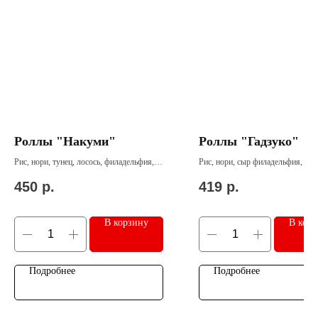
Роллы "Накуми"
Роллы "Гадзуко"
Рис, нори, тунец, лосось, филадельфия,
Рис, нори, сыр филадельфия, угор
огурец
бекон
450
р.
419
р.
В корзину
В кор
Подробнее
Подробнее