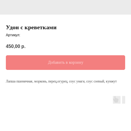
Удон с креветками
Артикул:
450,00
р.
Добавить в корзину
Лапша пшеничная, морковь, перец,огурец, соус унаги, соус соевый, кунжут